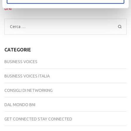
articoli
italiano nella Hall of Fame
BNIConnect
BNI
Ricerca
per:
CATEGORIE
BUSINESS VOICES
BUSINESS VOICES ITALIA
CONSIGLI DI NETWORKING
DAL MONDO BNI
GET CONNECTED STAY CONNECTED