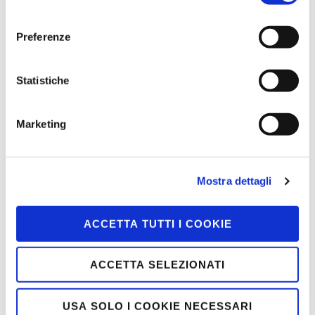
consenso
Preferenze
Statistiche
Marketing
L’immagine conclusiva della Conferenza
Mostra dettagli
Nazionale BNI Italia 2015
ACCETTA TUTTI I COOKIE
ACCETTA SELEZIONATI
Navigazione
BNI Wall Street: un Capitolo
Lavorare meglio con
USA SOLO I COOKIE NECESSARI