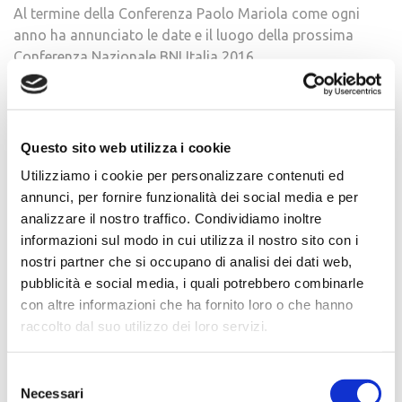
Al termine della Conferenza Paolo Mariola come ogni
anno ha annunciato le date e il luogo della prossima
Conferenza Nazionale BNI Italia 2016.
Dopo la Conferenza 2015, itinerante e dinamica, la
Conferenza Nazionale 2016 ritorna a Milano dove si
prepara ad accogliere un Ospite d’eccezione: Dr. Ivan
Questo sito web utilizza i cookie
Misner, Fondatore di BNI, riconosciuto a livello
Utilizziamo i cookie per personalizzare contenuti ed
internazionale come il “padre del Networking
annunci, per fornire funzionalità dei social media e per
Moderno”.
analizzare il nostro traffico. Condividiamo inoltre
informazioni sul modo in cui utilizza il nostro sito con i
Vi aspettiamo numerosi il 27 Maggio 2016 a Milano. Un
nostri partner che si occupano di analisi dei dati web,
evento unico per incontrare il “Chief Visionary Officer
pubblicità e social media, i quali potrebbero combinarle
of BNI” per la prima volta in Italia.
con altre informazioni che ha fornito loro o che hanno
raccolto dal suo utilizzo dei loro servizi.
Clicca
qui
per vedere tutte le foto dell’evento
Selezione
Necessari
del