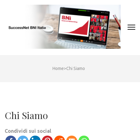
Skip
to
content
(Press
Enter)
Home
>
Chi Siamo
Chi Siamo
Condividi sui social