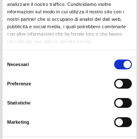
analizzare il nostro traffico. Condividiamo inoltre
informazioni sul modo in cui utilizza il nostro sito con i
nostri partner che si occupano di analisi dei dati web,
pubblicità e social media, i quali potrebbero combinarle
con altre informazioni che ha fornito loro o che hanno
Storie di successo – Silvia Cartotto
raccolto dal suo utilizzo dei loro servizi.
Selezione
Necessari
del
consenso
Preferenze
Statistiche
Marketing