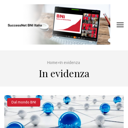
Skip
to
content
(Press
Enter)
Home
>
In evidenza
In evidenza
Dal mondo BNI