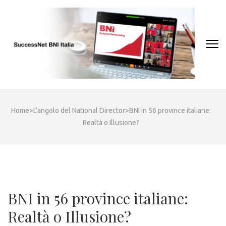
Skip
to
content
(Press
Enter)
Home
>
L'angolo del National Director
>
BNI in 56 province italiane:
Realtà o Illusione?
BNI in 56 province italiane:
Realtà o Illusione?