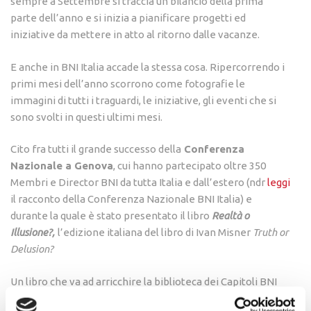
sempre a Settembre si traccia un bilancio della prima
parte dell’anno e si inizia a pianificare progetti ed
iniziative da mettere in atto al ritorno dalle vacanze.
E anche in BNI Italia accade la stessa cosa. Ripercorrendo i
primi mesi dell’anno scorrono come fotografie le
immagini di tutti i traguardi, le iniziative, gli eventi che si
sono svolti in questi ultimi mesi.
Cito fra tutti il grande successo della
Conferenza
Nazionale a Genova
, cui hanno partecipato oltre 350
Membri e Director BNI da tutta Italia e dall’estero (ndr
leggi
il racconto della Conferenza Nazionale BNI Italia) e
durante la quale è stato presentato il libro
Realtà o
Illusione?,
l’edizione italiana del libro di Ivan Misner
Truth or
Delusion?
Un libro che va ad arricchire la biblioteca dei Capitoli BNI
con i testi più importanti di Ivan Misner tradotti in italiano