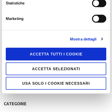
Statistiche
Marketing
Mostra dettagli
BNI
Networking
Realtà o Illusione?
ACCETTA TUTTI I COOKIE
Navigazione
Ho una referenza per te!
Prove 2
articoli
Ma…
ACCETTA SELEZIONATI
USA SOLO I COOKIE NECESSARI
Ricerca
per:
CATEGORIE