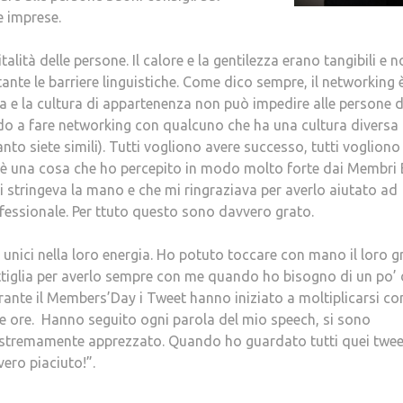
e imprese.
italità delle persone. Il calore e la gentilezza erano tangibili e 
nte le barriere linguistiche. Come dico sempre, il networking 
 e la cultura di appartenenza non può impedire alle persone d
sfido a fare networking con qualcuno che ha una cultura diversa 
nto siete simili). Tutti vogliono avere successo, tutti vogliono
a è una cosa che ho percepito in modo molto forte dai Membri 
i stringeva la mano e che mi ringraziava per averlo aiutato ad
rofessionale. Per ttuto questo sono davvero grato.
o unici nella loro energia. Ho potuto toccare con mano il loro 
ttiglia per averlo sempre con me quando ho bisogno di un po’ 
urante il Members’Day i Tweet hanno iniziato a moltiplicarsi c
oche ore. Hanno seguito ogni parola del mio speech, si sono
 estremamente apprezzato. Quando ho guardato tutti quei twee
ero piaciuto!”.