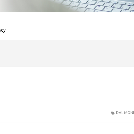
acy
DAL MON