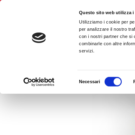
Skip
IN EVIDENZA
CHI SIAMO
CONTATTI
PRIVACY
to
Questo sito web utilizza i
content
Utilizziamo i cookie per pe
(Press
per analizzare il nostro tra
Enter)
con i nostri partner che si
combinarle con altre inform
servizi.
Selezione
Necessari
del
consenso