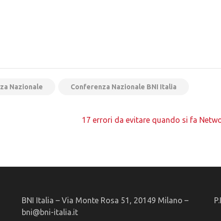
za Nazionale
Conferenza Nazionale BNI Italia
17 errori da evitare quando si fa Netw
BNI Italia – Via Monte Rosa 51, 20149 Milano –
P
bni@bni-italia.it