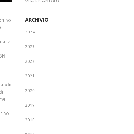
VITA DI CAPITOLO
ARCHIVIO
non ho
è
2024
i
dalla
2023
BNI
2022
2021
grande
2020
di
ome
2019
t ho
2018