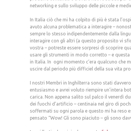
networking e sullo sviluppo delle piccole e medi
In Italia ciò che mi ha colpito di più è stata l’osp
avuto alcuna problematica a interagire – nonosta
sempre lo stesso indipendentemente dalla lingua
interagire con gli altri (a questo proposito vi 
vostra – potreste essere sorpresi di scoprire qua
usare gli strumenti in modo corretto – e quest
in Italia. In ogni momento c’era qualcuno che m
uscire dal periodo più difficiel della sua vita p
I nostri Membri in Inghilterra sono stati davver
entusiasmo e avrei voluto riempire un’intera bo
carica. Non appena salito sul palco il venerdì d
dei fuochi d’artificio – centinaia nel giro di p
soffermati su ogni parola e questo mi ha reso
pensato “Wow! Gli sono piaciuto – gli sono davv