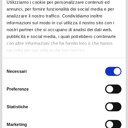
Utilizziamo i cookie per personalizzare contenuti ed
proporre i nostri 60 secondi in batteria.
annunci, per fornire funzionalità dei social media e per
analizzare il nostro traffico. Condividiamo inoltre
Ho detto che ho preso tre piccioni con una fava: la mia
informazioni sul modo in cui utilizza il nostro sito con i
foto, la formazione e la possibilità di nuove referenze. Io
nostri partner che si occupano di analisi dei dati web,
ho incontrato un contatto ottimo, non per me ma per
pubblicità e social media, i quali potrebbero combinarle
l’avvocato civilista del mio Capitolo che annovera tra le
con altre informazioni che ha fornito loro o che hanno
sue migliori referenze gli amministratori di condominio e i
raccolto dal suo utilizzo dei loro servizi.
gestori di patrimoni immobiliari. Era lì anche lui, li ho
subito presentati e so che si son scritti. In BNI succede
anche questo: che si lavora affinché un collega di Capitolo
Selezione
Necessari
concluda un affare, e nessuno ti guarda male se dici che sei
del
pure contento.
consenso
Preferenze
Statistiche
Marketing
BNI Italia
Networking
Recensioni