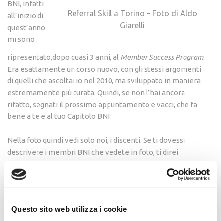
BNI, infatti
Referral Skill a Torino – Foto di Aldo
all’inizio di
Giarelli
quest’anno
mi sono
ripresentato,dopo quasi 3 anni, al
Member Success Program
.
Era esattamente un corso nuovo, con gli stessi argomenti
di quelli che ascoltai io nel 2010, ma sviluppato in maniera
estremamente più curata. Quindi, se non l’hai ancora
rifatto, segnati il prossimo appuntamento e vacci, che fa
bene a te e al tuo Capitolo BNI.
Nella foto quindi vedi solo noi, i discenti. Se ti dovessi
descrivere i membri BNI che vedete in foto, ti direi
“monelli”, perché l’atmosfera era leggera, incline alla
battuta di spirito (ehi!! In BNI si ride!!!), a tratti irriverente
come a scuola, ma al contrario dei liceali si era tutti
estremamente focalizzati sul perché ci si fosse riuniti. E
Questo sito web utilizza i cookie
con la stessa inclinazione sorridente eccoci in cerchio a