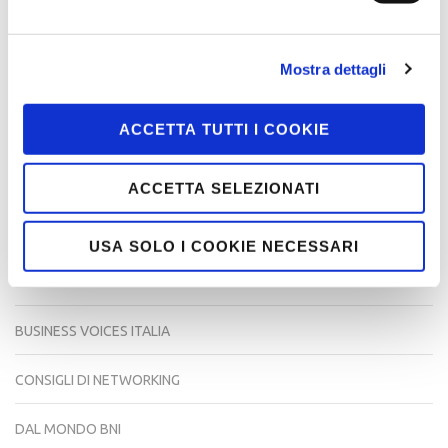
Storie di Successo
Training
Mostra dettagli
Navigazione
Prove
La famiglia BNI
articoli
ACCETTA TUTTI I COOKIE
Ricerca
per:
ACCETTA SELEZIONATI
CATEGORIE
USA SOLO I COOKIE NECESSARI
BUSINESS VOICES
BUSINESS VOICES ITALIA
CONSIGLI DI NETWORKING
DAL MONDO BNI