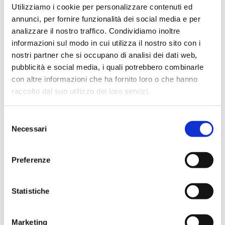
Utilizziamo i cookie per personalizzare contenuti ed
annunci, per fornire funzionalità dei social media e per
analizzare il nostro traffico. Condividiamo inoltre
informazioni sul modo in cui utilizza il nostro sito con i
Navigazione
nostri partner che si occupano di analisi dei dati web,
Nuovi Capitoli
Conferenza Nazionale
articoli
pubblicità e social media, i quali potrebbero combinarle
con altre informazioni che ha fornito loro o che hanno
Ricerca
raccolto dal suo utilizzo dei loro servizi.
per:
Selezione
CATEGORIE
Necessari
del
consenso
BUSINESS VOICES
Preferenze
BUSINESS VOICES ITALIA
Statistiche
CONSIGLI DI NETWORKING
Marketing
DAL MONDO BNI