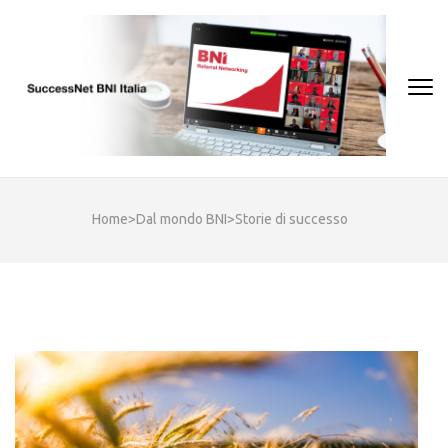
Skip
to
content
(Press
Enter)
Home
>
Dal mondo BNI
>
Storie di successo