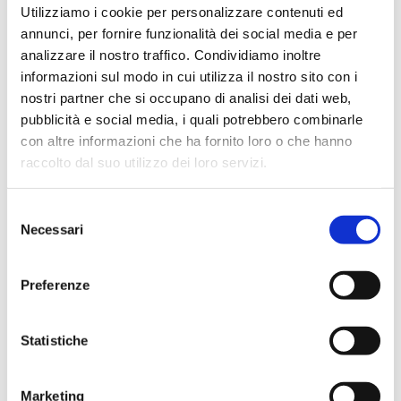
Utilizziamo i cookie per personalizzare contenuti ed
annunci, per fornire funzionalità dei social media e per
analizzare il nostro traffico. Condividiamo inoltre
Navigazione
informazioni sul modo in cui utilizza il nostro sito con i
Vita di Capitolo
L’angolo del National
articoli
nostri partner che si occupano di analisi dei dati web,
Director
pubblicità e social media, i quali potrebbero combinarle
con altre informazioni che ha fornito loro o che hanno
Ricerca
raccolto dal suo utilizzo dei loro servizi.
per:
Selezione
CATEGORIE
Necessari
del
consenso
BUSINESS VOICES
Preferenze
BUSINESS VOICES ITALIA
Statistiche
CONSIGLI DI NETWORKING
Marketing
DAL MONDO BNI