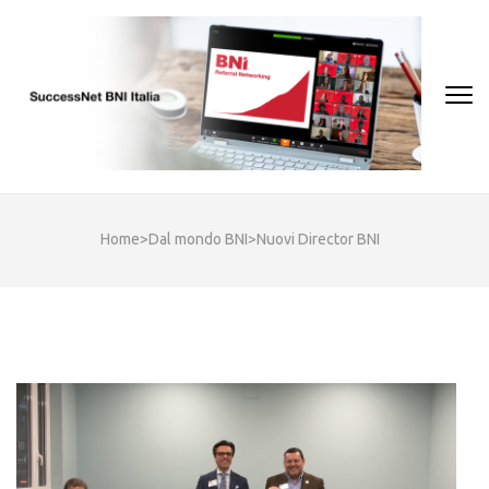
Skip
to
content
(Press
Enter)
Home
>
Dal mondo BNI
>
Nuovi Director BNI