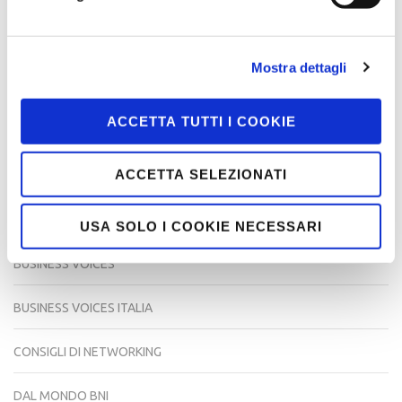
Mostra dettagli
Navigazione
Business Voices Italia call
Storie di successo –
articoli
Francesca Santori
ACCETTA TUTTI I COOKIE
Ricerca
ACCETTA SELEZIONATI
per:
USA SOLO I COOKIE NECESSARI
CATEGORIE
BUSINESS VOICES
BUSINESS VOICES ITALIA
CONSIGLI DI NETWORKING
DAL MONDO BNI