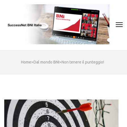
Skip
to
content
(Press
Enter)
Home
>
Dal mondo BNI
>
Non tenere il punteggio!