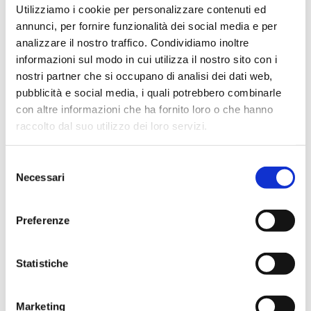
Utilizziamo i cookie per personalizzare contenuti ed
Il cliente “dormiente” che ti contatta per dire di voler
annunci, per fornire funzionalità dei social media e per
rinnovare il contratto con te.
analizzare il nostro traffico. Condividiamo inoltre
informazioni sul modo in cui utilizza il nostro sito con i
Anche se può sembrare una casualità, è probabile che
nostri partner che si occupano di analisi dei dati web,
alcuni o tutti siano nuovi affari che hai attratto
pubblicità e social media, i quali potrebbero combinarle
creando nuove opportunità di business grazie alle
con altre informazioni che ha fornito loro o che hanno
referenze per le persone che conosci. Puoi attrarre
raccolto dal suo utilizzo dei loro servizi.
nuovi affari tramite il processo di costruzione delle
relazioni e puoi cercare di diventare un catalizzatore di
networking per assicurarti che questo avvenga
Selezione
Necessari
regolarmente.
del
consenso
Non tenere semplicemente il punteggio. Invece, pensa a
Preferenze
dare referenze con la “mentalità dell’abbondanza”,
ossia la consapevolezza che ci sono a disposizione
opportunità di business in abbondanza.
Statistiche
Marketing