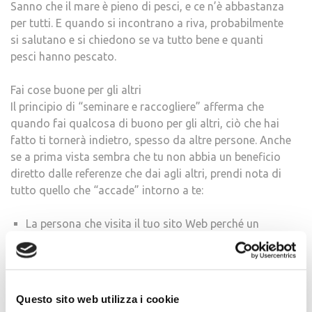
Sanno che il mare è pieno di pesci, e ce n’è abbastanza
per tutti. E quando si incontrano a riva, probabilmente
si salutano e si chiedono se va tutto bene e quanti
pesci hanno pescato.
Fai cose buone per gli altri
Il principio di “seminare e raccogliere” afferma che
quando fai qualcosa di buono per gli altri, ciò che hai
fatto ti tornerà indietro, spesso da altre persone. Anche
se a prima vista sembra che tu non abbia un beneficio
diretto dalle referenze che dai agli altri, prendi nota di
tutto quello che “accade” intorno a te:
La persona che visita il tuo sito Web perché un
amico ha condiviso il tuo post del blog sui social
media e ti chiama.
Il vecchio potenziale cliente che non sentivi da mesi
che improvvisamente vuole organizzare un pranzo
Questo sito web utilizza i cookie
con te.