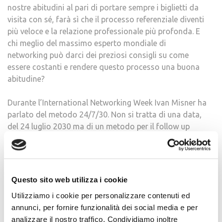
nostre abitudini al pari di portare sempre i biglietti da
visita con sé, farà sì che il processo referenziale diventi
più veloce e la relazione professionale più profonda. E
chi meglio del massimo esperto mondiale di
networking può darci dei preziosi consigli su come
essere costanti e rendere questo processo una buona
abitudine?
Durante l’International Networking Week Ivan Misner ha
parlato del metodo 24/7/30. Non si tratta di una data,
del 24 luglio 2030 ma di un metodo per il follow up
basato su intervalli di tempo ben definiti che vi
aiuteranno ad essere ricordati dalle persone che avete
incontrato.
Questo sito web utilizza i cookie
24 ore è l’intervallo di tempo massimo che deve
Utilizziamo i cookie per personalizzare contenuti ed
trascorrere tra il primo incontro vis a vis e un primo
annunci, per fornire funzionalità dei social media e per
contatto scritto. Questo contatto può avvenire in
analizzare il nostro traffico. Condividiamo inoltre
diversi modi. Potete usare un biglietto scritto a mano