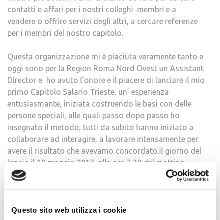
contatti e affari per i nostri colleghi membri e a
vendere o offrire servizi degli altri, a cercare referenze
per i membri del nostro capitolo.
Questa organizzazione mi è piaciuta veramente tanto e
oggi sono per la Region Roma Nord Ovest un Assistant
Director e ho avuto l’onore e il piacere di lanciare il mio
primo Capitolo Salario Trieste, un’ esperienza
entusiasmante, iniziata costruendo le basi con delle
persone speciali, alle quali passo dopo passo ho
insegnato il metodo, tutti da subito hanno iniziato a
collaborare ad interagire, a lavorare intensamente per
avere il risultato che avevamo concordato.il giorno del
lancio il 10 maggio 2017 alle ore 7,30 del mattino
abbiamo registrato 196 presenze!!
Una grande soddisfazione, un open networking
d’eccellenza! presentazioni impeccabili, la traduzione
Questo sito web utilizza i cookie