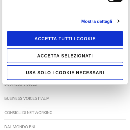
BNI Italia
Storie di Successo
Mostra dettagli
Navigazione
Nuovi Capitoli BNI
Ciao Raffaele – Un anno
articoli
dopo
ACCETTA TUTTI I COOKIE
Ricerca
ACCETTA SELEZIONATI
per:
CATEGORIE
USA SOLO I COOKIE NECESSARI
BUSINESS VOICES
BUSINESS VOICES ITALIA
CONSIGLI DI NETWORKING
DAL MONDO BNI