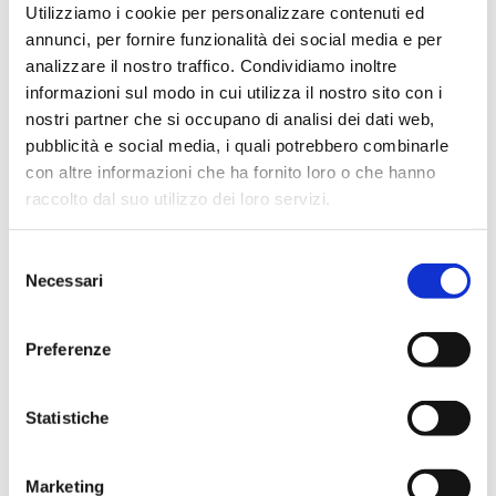
dell’entusiasmo di fare insieme affari, un grazie al
Utilizziamo i cookie per personalizzare contenuti ed
Comitato di Gestione Letizia Napolitano, Tiziano Fiori,
annunci, per fornire funzionalità dei social media e per
David Cecchini, per il loro impegno e ad ognuno del
analizzare il nostro traffico. Condividiamo inoltre
membri che non si sono mai risparmiati.
informazioni sul modo in cui utilizza il nostro sito con i
nostri partner che si occupano di analisi dei dati web,
Un grazie speciale a Sabina Vaccari Executive Director,
pubblicità e social media, i quali potrebbero combinarle
mio mentore che ha saputo trasferirmi il metodo e
con altre informazioni che ha fornito loro o che hanno
l’etica che è nel concetto di BNI.
raccolto dal suo utilizzo dei loro servizi.
Monica Pierlorenzi
Selezione
Necessari
del
AD Roma Nord Ovest
consenso
Guarda il video
del lancio del Capitolo BNI Salario
Preferenze
Trieste
Statistiche
Marketing