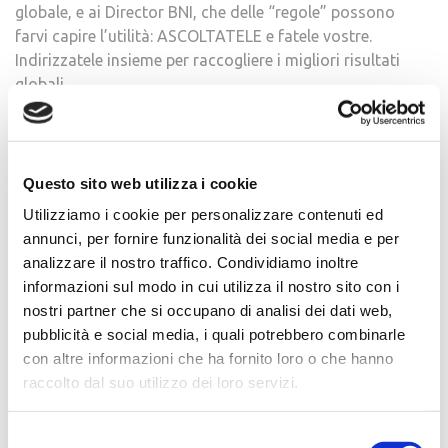
globale, e ai Director BNI, che delle “regole” possono
farvi capire l’utilità: ASCOLTATELE e fatele vostre.
Indirizzatele insieme per raccogliere i migliori risultati
globali.
Ascoltare è ben diverso dal sentire. Sentire significa
semplicemente sensibilità a ciò che viene pronunciato e
ai rumori, mentre quando si ascolta la nostra mente
Questo sito web utilizza i cookie
viene coinvolta nel captare e capire le parole che ci
Utilizziamo i cookie per personalizzare contenuti ed
vengono dette.
annunci, per fornire funzionalità dei social media e per
analizzare il nostro traffico. Condividiamo inoltre
Il valore distintivo di BNI è quello di aver creato un
informazioni sul modo in cui utilizza il nostro sito con i
metodo strutturato, positivo e professionale, e nelle
nostri partner che si occupano di analisi dei dati web,
considerazioni fatte all’Eremo abbiamo condiviso che il
pubblicità e social media, i quali potrebbero combinarle
metodo è l’ottimizzazione tra ciò che voglio e ciò che
con altre informazioni che ha fornito loro o che hanno
realizzo, è l’organizzazione del lavoro e degli spazi, ed
raccolto dal suo utilizzo dei loro servizi.
è ben diverso dall’ideologia che, nel momento in cui
diventa una fissazione da perseguire, ci fà disperdere le
Selezione
energie.