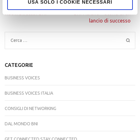
USA SOLO I COOKIE NECESSARI
Navigazione
Nuovi Director BNI
BNI Flaiano – Storia di un
articoli
lancio di successo
Ricerca
per:
CATEGORIE
BUSINESS VOICES
BUSINESS VOICES ITALIA
CONSIGLI DI NETWORKING
DAL MONDO BNI
GET CONNECTED STAY CONNECTED