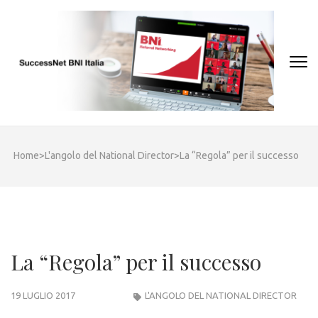
Skip
to
content
(Press
Enter)
Home
>
L'angolo del National Director
>
La “Regola” per il successo
La “Regola” per il successo
19 LUGLIO 2017
L'ANGOLO DEL NATIONAL DIRECTOR