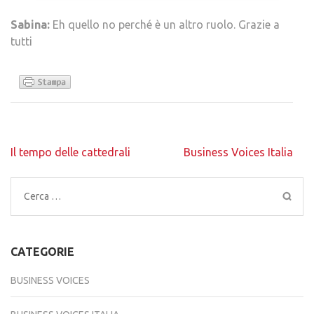
Sabina:
Eh quello no perché è un altro ruolo. Grazie a
tutti
Navigazione
Il tempo delle cattedrali
Business Voices Italia
articoli
Ricerca
per:
CATEGORIE
BUSINESS VOICES