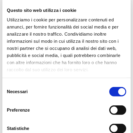
salita soprattutto a Roma perché ero considerata la
Questo sito web utilizza i cookie
“milanese” e quindi venivo vista come qualcuno che
Utilizziamo i cookie per personalizzare contenuti ed
portava sì una cosa nuova ma anche tutta una serie di
annunci, per fornire funzionalità dei social media e per
procedure e regole.
analizzare il nostro traffico. Condividiamo inoltre
informazioni sul modo in cui utilizza il nostro sito con i
Il valore che mi contraddistingue di più e è la positività.
nostri partner che si occupano di analisi dei dati web,
Ho sempre combattuto grazie alla positività, al vedere
pubblicità e social media, i quali potrebbero combinarle
il bicchiere mezzo pieno e quindi questo è stato il mio
con altre informazioni che ha fornito loro o che hanno
successo.
raccolto dal suo utilizzo dei loro servizi.
Roberto:
Sabina è una persona che fa della propria
abilità del tessere reti la propria forza. Allora chissà
Selezione
quanti incontri, quante persone avrai incontrato. Ci
Necessari
del
puoi raccontare un aneddoto?
consenso
Preferenze
Sabina: C
erto ne ho mille ma questo è il più bello. Io
faccio tanta formazione sul metodo BNI.
Statistiche