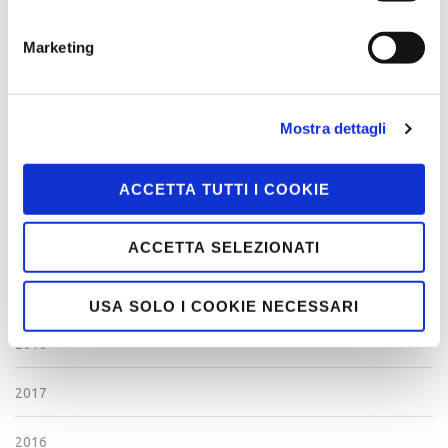
ARCHIVIO
Marketing
2024
2023
Mostra dettagli
2022
ACCETTA TUTTI I COOKIE
2021
2020
ACCETTA SELEZIONATI
2019
USA SOLO I COOKIE NECESSARI
2018
2017
2016