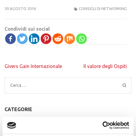
30 AGOSTO 2016
CONSIGLI DI NETWORKING
Condividi sui social
Navigazione
Givers Gain Internazionale
Il valore degli Ospiti
articoli
Ricerca
per:
CATEGORIE
BUSINESS VOICES