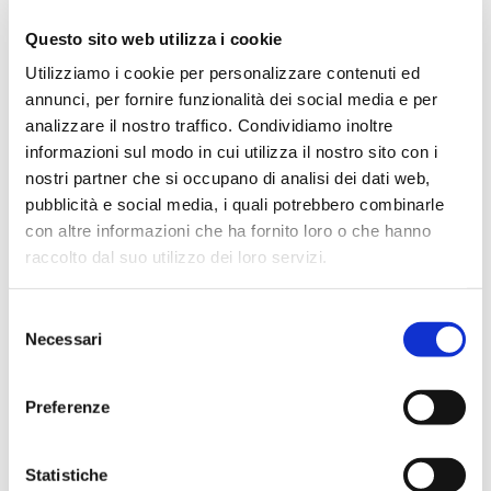
BUSINESS VOICES ITALIA
Questo sito web utilizza i cookie
CONSIGLI DI NETWORKING
Utilizziamo i cookie per personalizzare contenuti ed
annunci, per fornire funzionalità dei social media e per
DAL MONDO BNI
analizzare il nostro traffico. Condividiamo inoltre
informazioni sul modo in cui utilizza il nostro sito con i
GET CONNECTED STAY CONNECTED
nostri partner che si occupano di analisi dei dati web,
pubblicità e social media, i quali potrebbero combinarle
IN EVIDENZA
con altre informazioni che ha fornito loro o che hanno
raccolto dal suo utilizzo dei loro servizi.
L'ANGOLO DEL NATIONAL DIRECTOR
Selezione
NEWS ED EVENTI
Necessari
del
consenso
STORIE DI SUCCESSO
Preferenze
VITA DI CAPITOLO
Statistiche